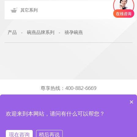

其它系列
产品
碗燕品牌系列
禧孕碗燕
-
-
尊享热线：400-882-6669
×
联系我们
京东旗舰店
天猫旗舰店
欢迎来到本网站，请问有什么可以帮您？
地址：厦门火炬高新区（翔安）产业区翔明路3号301单元之一
Copyright © 2013 yanzhiwu.com 版权所有.
闽ICP备05019014号-1
闽公
现在咨询
稍后再说