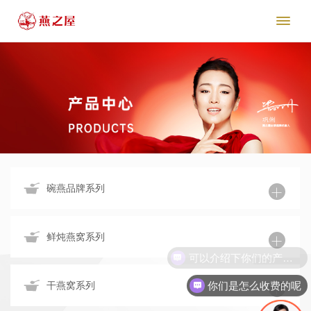

碗燕品牌系列

鲜炖燕窝系列
可以介绍下你们的产品么

你们是怎么收费的呢
干燕窝系列