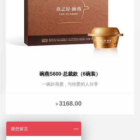
碗燕S600·总裁款（6碗装）
一碗好燕窝 , 与你爱的人分享
3168.00
￥
请您留言