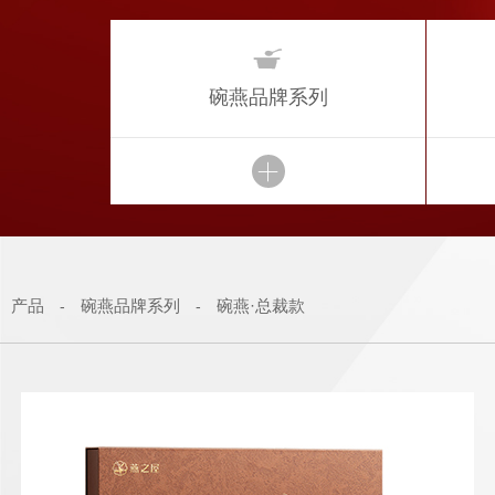

碗燕品牌系列
产品
碗燕品牌系列
碗燕·总裁款
-
-